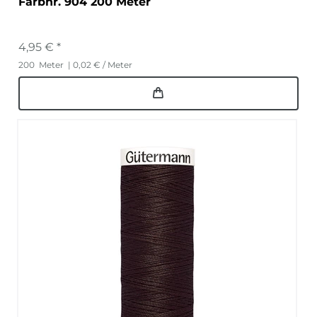
Farbnr. 904 200 Meter
4,95 € *
200
Meter
| 0,02 € / Meter