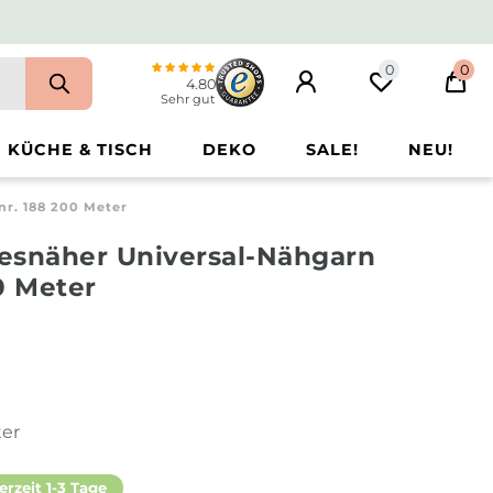
0
0
4.80
Sehr gut
KÜCHE & TISCH
DEKO
SALE!
NEU!
r. 188 200 Meter
esnäher Universal-Nähgarn
0 Meter
ter
erzeit 1-3 Tage