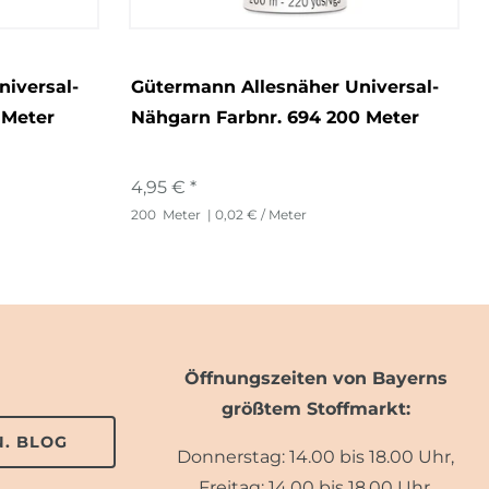
iversal-
Gütermann Allesnäher Universal-
 Meter
Nähgarn Farbnr. 694 200 Meter
4,95 € *
200
Meter
| 0,02 € / Meter
Öffnungszeiten von Bayerns
größtem Stoffmarkt:
. BLOG
Donnerstag: 14.00 bis 18.00 Uhr,
Freitag: 14.00 bis 18.00 Uhr,