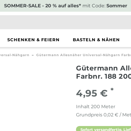
SOMMER-SALE
- 20 % auf alles*
mit Code:
Sommer
SCHENKEN & FEIERN
BASTELN & NÄHEN
versal-Nähgarn
Gütermann Allesnäher Universal-Nähgarn Farbn
Gütermann All
Farbnr. 188 20
*
4,95 €
Inhalt
200
Meter
Grundpreis
0,02 € / Me
Sofort versandfertig, Lief