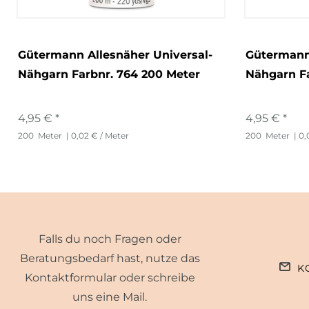
Gütermann Allesnäher Universal-
Gütermann 
Nähgarn Farbnr. 764 200 Meter
Nähgarn Fa
4,95 € *
4,95 € *
200
Meter
| 0,02 € / Meter
200
Meter
| 0,
Falls du noch Fragen oder
Beratungsbedarf hast, nutze das
K
Kontaktformular oder schreibe
uns eine Mail.