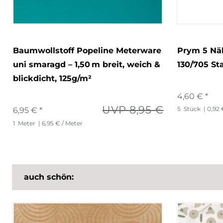
Baumwollstoff Popeline Meterware
Prym 5 Nä
uni smaragd – 1,50 m breit, weich &
130/705 St
blickdicht, 125g/m²
4,60 € *
UVP 8,95 €
5
Stück
| 0,92 
6,95 € *
1
Meter
| 6,95 € / Meter
auch schön: