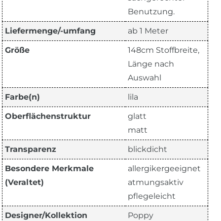
Benutzung.
Liefermenge/-umfang
ab 1 Meter
Größe
148cm Stoffbreite,
Länge nach
Auswahl
Farbe(n)
lila
Oberflächenstruktur
glatt
matt
Transparenz
blickdicht
Besondere Merkmale
allergikergeeignet
(Veraltet)
atmungsaktiv
pflegeleicht
Designer/Kollektion
Poppy