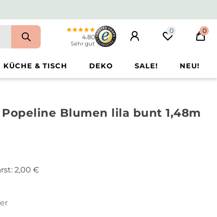
0
0
4.80
Sehr gut
KÜCHE & TISCH
DEKO
SALE!
NEU!
Popeline Blumen lila bunt 1,48m
rst:
2,00 €
ter