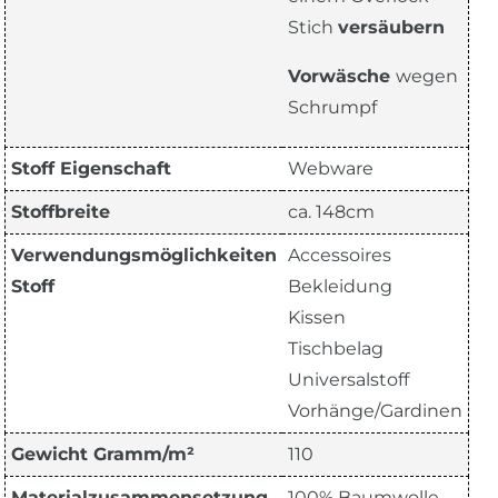
Stich
versäubern
Vorwäsche
wegen
Schrumpf
Stoff Eigenschaft
Webware
Stoffbreite
ca. 148cm
Verwendungsmöglichkeiten
Accessoires
Stoff
Bekleidung
Kissen
Tischbelag
Universalstoff
Vorhänge/Gardinen
Gewicht Gramm/m²
110
Materialzusammensetzung
100% Baumwolle