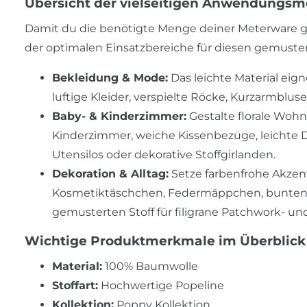
Übersicht der vielseitigen Anwendungsm
Damit du die benötigte Menge deiner Meterware ge
der optimalen Einsatzbereiche für diesen gemuste
Bekleidung & Mode:
Das leichte Material eig
luftige Kleider, verspielte Röcke, Kurzarmbl
Baby- & Kinderzimmer:
Gestalte florale Wohn
Kinderzimmer, weiche Kissenbezüge, leichte 
Utensilos oder dekorative Stoffgirlanden.
Dekoration & Alltag:
Setze farbenfrohe Akzen
Kosmetiktäschchen, Federmäppchen, bunten T
gemusterten Stoff für filigrane Patchwork- und
Wichtige Produktmerkmale im Überblick
Material:
100% Baumwolle
Stoffart:
Hochwertige Popeline
Kollektion:
Poppy Kollektion