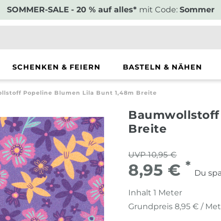
SOMMER-SALE
- 20 % auf alles*
mit Code:
Sommer
SCHENKEN & FEIERN
BASTELN & NÄHEN
lstoff Popeline Blumen Lila Bunt 1,48m Breite
Baumwollstoff 
Breite
UVP 10,95 €
*
8,95 €
Du spa
Inhalt
1
Meter
Grundpreis
8,95 € / Me