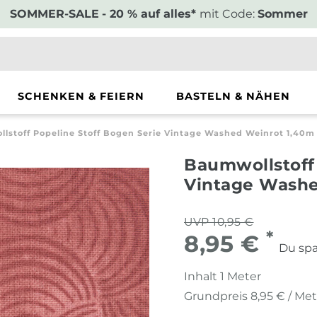
SOMMER-SALE
- 20 % auf alles*
mit Code:
Sommer
SCHENKEN & FEIERN
BASTELN & NÄHEN
lstoff Popeline Stoff Bogen Serie Vintage Washed Weinrot 1,40m 
Baumwollstoff 
Vintage Washe
UVP 10,95 €
*
8,95 €
Du spa
Inhalt
1
Meter
Grundpreis
8,95 € / Me