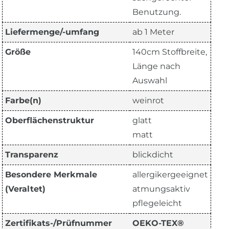
Benutzung.
Liefermenge/-umfang
ab 1 Meter
Größe
140cm Stoffbreite,
Länge nach
Auswahl
Farbe(n)
weinrot
Oberflächenstruktur
glatt
matt
Transparenz
blickdicht
Besondere Merkmale
allergikergeeignet
(Veraltet)
atmungsaktiv
pflegeleicht
Zertifikats-/Prüfnummer
OEKO-TEX®