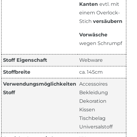
Kanten
evtl. mit
einem Overlock-
Stich
versäubern
Vorwäsche
wegen Schrumpf
Stoff Eigenschaft
Webware
Stoffbreite
ca. 145cm
Verwendungsmöglichkeiten
Accessoires
Stoff
Bekleidung
Dekoration
Kissen
Tischbelag
Universalstoff