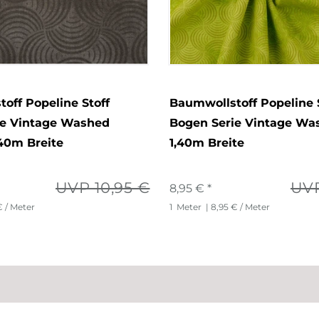
off Popeline Stoff
Baumwollstoff Popeline 
ie Vintage Washed
Bogen Serie Vintage Wa
40m Breite
1,40m Breite
UVP 10,95 €
UVP
8,95 € *
€ / Meter
1
Meter
| 8,95 € / Meter