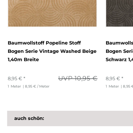
Baumwollstoff Popeline Stoff
Baumwollst
Bogen Serie Vintage Washed Beige
Bogen Ser
1,40m Breite
Schwarz 1,
UVP 10,95 €
8,95 € *
8,95 € *
1
Meter
| 8,95 € / Meter
1
Meter
| 8,95 
auch schön: