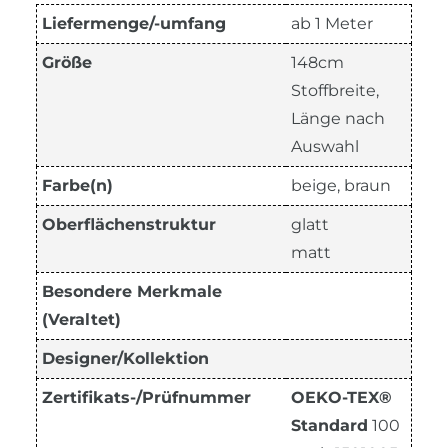
Liefermenge/-umfang
ab 1 Meter
Größe
148cm
Stoffbreite,
Länge nach
Auswahl
Farbe(n)
beige, braun
Oberflächenstruktur
glatt
matt
Besondere Merkmale
(Veraltet)
Designer/Kollektion
Zertifikats-/Prüfnummer
OEKO-TEX®
Standard
100