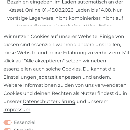
Bezahlen eingeben, im Laden automatisch an der
Kasse). Online 01.–15.08.2026, Laden bis 14.08. Nur
vorrätige Lagerware; nicht kombinierbar; nicht auf
Versandkosten, Gutscheine, Nähaufträge.
Wir nutzen Cookies auf unserer Website. Einige von
diesen sind essenziell, während andere uns helfen,
© 2026 SCHÖNER LEBEN.
diese Website und deine Erfahrung zu verbessern. Mit
Klick auf "Alle akzeptieren" setzen wir neben
essenziellen auch solche Cookies. Du kannst die
Einstellungen jederzeit anpassen und ändern.
Weitere Informationen zu den von uns verwendeten
Impressum
Daten­schutz­erklärung
AGB
Cookies und deinen Rechten als Nutzer findest du in
unserer
Daten­schutz­erklärung
und unserem
Impressum
.
Essenziell
Barrierefreiheitserklärung
Widerrufs­recht