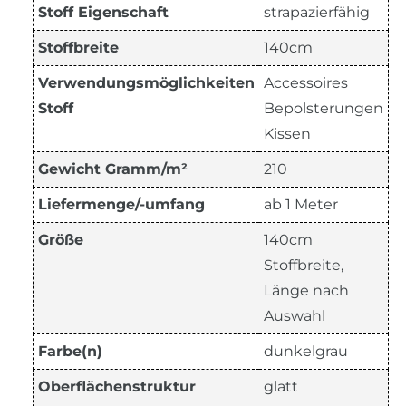
Stoff Eigenschaft
strapazierfähig
Stoffbreite
140cm
Verwendungsmöglichkeiten
Accessoires
Stoff
Bepolsterungen
Kissen
Gewicht Gramm/m²
210
Liefermenge/-umfang
ab 1 Meter
Größe
140cm
Stoffbreite,
Länge nach
Auswahl
Farbe(n)
dunkelgrau
Oberflächenstruktur
glatt