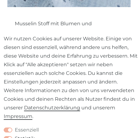
Musselin Stoff mit Blumen und
Schmetterlingen
Wir nutzen Cookies auf unserer Website. Einige von
diesen sind essenziell, während andere uns helfen,
diese Website und deine Erfahrung zu verbessern. Mit
Klick auf "Alle akzeptieren" setzen wir neben
Musselin Stoff - Tipps fürs
essenziellen auch solche Cookies. Du kannst die
Nähen und Pflegen
Einstellungen jederzeit anpassen und ändern.
Musselin Stoffe
liegen voll im Trend und
Weitere Informationen zu den von uns verwendeten
auch wir lieben die leicht gecrincelten
Cookies und deinen Rechten als Nutzer findest du in
Allrounder! Damit du lange Freude an
unserer
Daten­schutz­erklärung
und unserem
deinen neuen Lieblingsteilen hast, solltest
Impressum
.
du deinen neuen
Musselin Stoff
vor
Essenziell
Verarbeitung einmal waschen. Wie bei allen