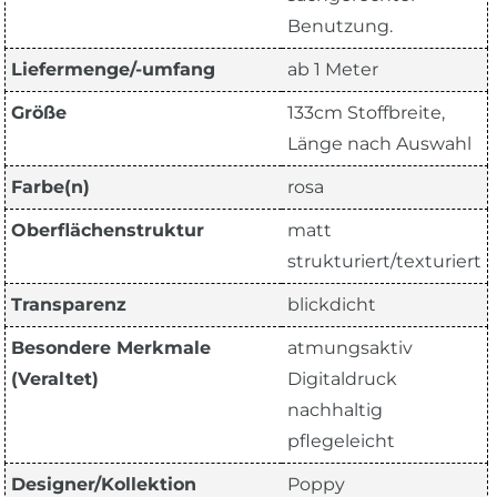
Benutzung.
Liefermenge/-umfang
ab 1 Meter
Größe
133cm Stoffbreite,
Länge nach Auswahl
Farbe(n)
rosa
Oberflächenstruktur
matt
strukturiert/texturiert
Transparenz
blickdicht
Besondere Merkmale
atmungsaktiv
(Veraltet)
Digitaldruck
nachhaltig
pflegeleicht
Designer/Kollektion
Poppy