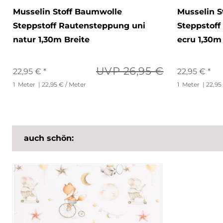
Musselin Stoff Baumwolle
Musselin S
Steppstoff Rautensteppung uni
Steppstoff
natur 1,30m Breite
ecru 1,30m
UVP 26,95 €
22,95 € *
22,95 € *
1
Meter
| 22,95 € / Meter
1
Meter
| 22,95
auch schön: