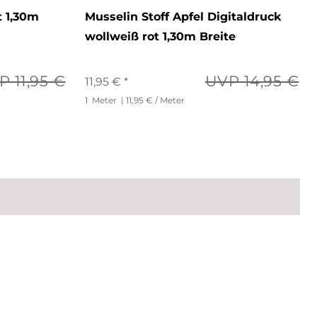
t 1,30m
Musselin Stoff Apfel Digitaldruck
wollweiß rot 1,30m Breite
P 11,95 €
UVP 14,95 €
11,95 € *
1
Meter
| 11,95 € / Meter