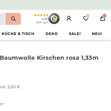
0
0
4.80
Sehr gut
KÜCHE & TISCH
DEKO
SALE!
NEU!
 Baumwolle Kirschen rosa 1,33m
rst:
2,00 €
ter