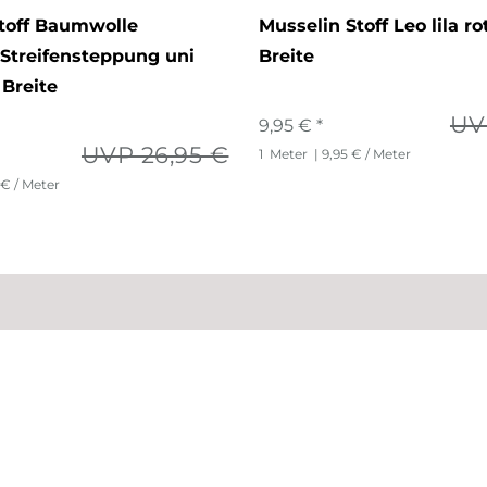
toff Baumwolle
Musselin Stoff Leo lila ro
 Streifensteppung uni
Breite
 Breite
UV
9,95 € *
UVP 26,95 €
1
Meter
| 9,95 € / Meter
 € / Meter