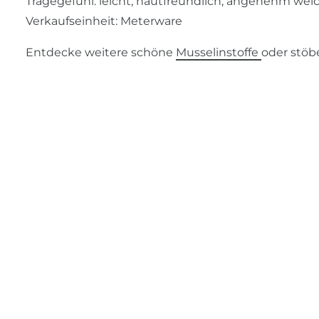
Tragegefühl: leicht, hautfreundlich, angenehm wei
Verkaufseinheit: Meterware
Entdecke weitere schöne
Musselinstoffe
oder stöb