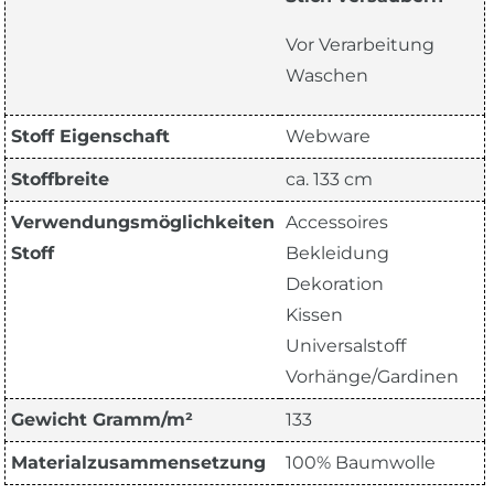
Vor Verarbeitung
Waschen
Stoff Eigenschaft
Webware
Stoffbreite
ca. 133 cm
Verwendungsmöglichkeiten
Accessoires
Stoff
Bekleidung
Dekoration
Kissen
Universalstoff
Vorhänge/Gardinen
Gewicht Gramm/m²
133
Materialzusammensetzung
100% Baumwolle