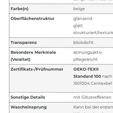
Farbe(n)
beige
Oberflächenstruktur
glänzend
glatt
strukturiert/texturi
Transparenz
blickdicht
Besondere Merkmale
atmungsaktiv
(Veraltet)
pflegeleicht
Zertifikats-/Prüfnummer
OEKO-TEX®
Standard 100
nach
1501004 Centexbel
Sonstige Details
mit Glitzereffekten
Wascheinsprung
Kann bei der erste