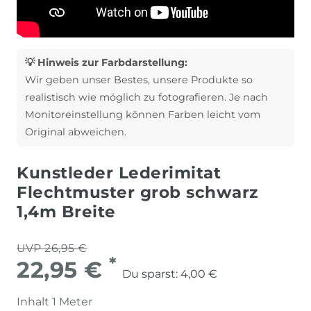
💡 Hinweis zur Farbdarstellung:
Wir geben unser Bestes, unsere Produkte so
realistisch wie möglich zu fotografieren. Je nach
Monitoreinstellung können Farben leicht vom
Original abweichen.
Kunstleder Lederimitat
Flechtmuster grob schwarz
1,4m Breite
UVP 26,95 €
*
22,95 €
Du sparst:
4,00 €
Inhalt
1
Meter