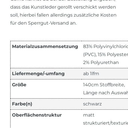
dass das Kunstleder gerollt verschickt werden
soll, hierbei fallen allerdings zusätzliche Kosten
für den Sperrgut-Versand an.
Materialzusammensetzung
83% Polyvinylchlori
(PVC), 15% Polyester
2% Polyurethan
Liefermenge/-umfang
ab 1lfm
Größe
140cm Stoffbreite,
Länge nach Auswah
Farbe(n)
schwarz
Oberflächenstruktur
matt
strukturiert/texturi