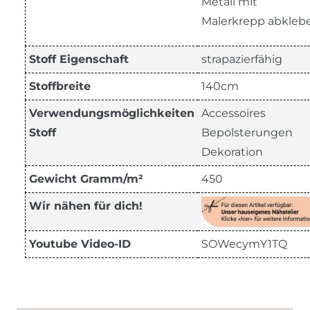
Metall mit
Malerkrepp abkleb
Stoff Eigenschaft
strapazierfähig
Stoffbreite
140cm
Verwendungsmöglichkeiten
Accessoires
Stoff
Bepolsterungen
Dekoration
Gewicht Gramm/m²
450
Wir nähen für dich!
Youtube Video-ID
SOWecymY1TQ