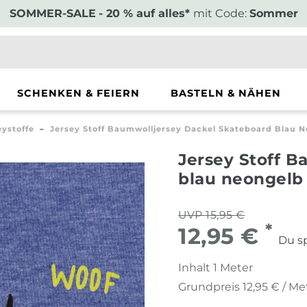
SOMMER-SALE
- 20 % auf alles*
mit Code:
Sommer
SCHENKEN & FEIERN
BASTELN & NÄHEN
eystoffe
Jersey Stoff Baumwolljersey Dackel Skateboard Blau N
Jersey Stoff 
blau neongelb 
UVP 15,95 €
*
12,95 €
Du sp
Inhalt
1
Meter
Grundpreis
12,95 € / Me