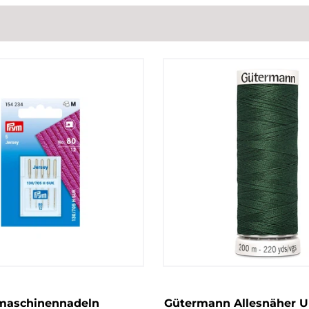
aschinennadeln
Gütermann Allesnäher Un