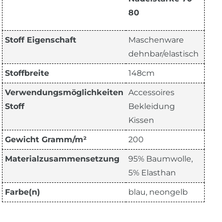
80
Stoff Eigenschaft
Maschenware
dehnbar/elastisch
Stoffbreite
148cm
Verwendungsmöglichkeiten
Accessoires
Stoff
Bekleidung
Kissen
Gewicht Gramm/m²
200
Materialzusammensetzung
95% Baumwolle,
5% Elasthan
Farbe(n)
blau, neongelb