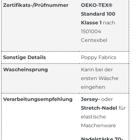
Zertifikats-/Prüfnummer
OEKO-TEX®
Standard 100
Klasse 1
nach
1501004
Centexbel
Sonstige Details
Poppy Fabrics
Wascheinsprung
Kann bei der
ersten Wäsche
eingehen
Verarbeitungsempfehlung
Jersey-
oder
Stretch-Nadel
für
elastische
Maschenware
Nadelstärke 70-