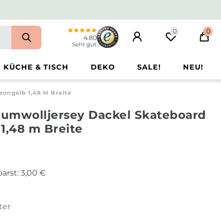
0
0
4.80
Sehr gut
KÜCHE & TISCH
DEKO
SALE!
NEU!
eongelb 1,48 M Breite
Baumwolljersey Dackel Skateboard
1,48 m Breite
arst:
3,00 €
ter