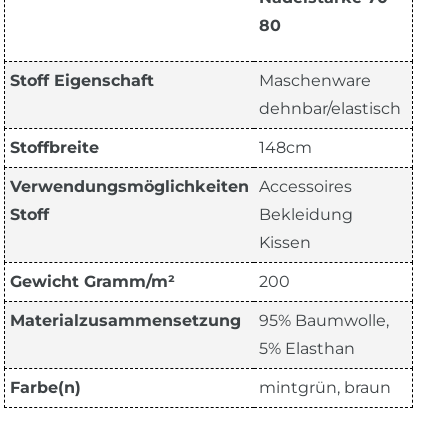
80
Stoff Eigenschaft
Maschenware
dehnbar/elastisch
Stoffbreite
148cm
Verwendungsmöglichkeiten
Accessoires
Stoff
Bekleidung
Kissen
Gewicht Gramm/m²
200
Materialzusammensetzung
95% Baumwolle,
5% Elasthan
Farbe(n)
mintgrün, braun