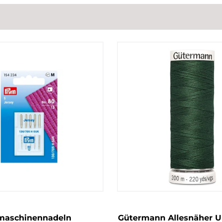
aschinennadeln
Gütermann Allesnäher Un