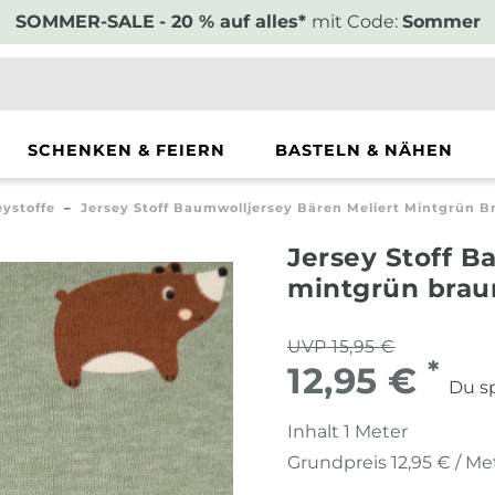
SOMMER-SALE
- 20 % auf alles*
mit Code:
Sommer
SCHENKEN & FEIERN
BASTELN & NÄHEN
eystoffe
Jersey Stoff Baumwolljersey Bären Meliert Mintgrün Br
Jersey Stoff B
mintgrün braun
UVP 15,95 €
*
12,95 €
Du sp
Inhalt
1
Meter
Grundpreis
12,95 € / Me