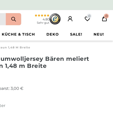
0
0
4.80
Sehr gut
KÜCHE & TISCH
DEKO
SALE!
NEU!
aun 1,48 M Breite
aumwolljersey Bären meliert
 1,48 m Breite
arst:
3,00 €
ter