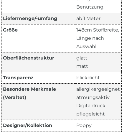
Benutzung.
Liefermenge/-umfang
ab 1 Meter
Größe
148cm Stoffbreite,
Länge nach
Auswahl
Oberflächenstruktur
glatt
matt
Transparenz
blickdicht
Besondere Merkmale
allergikergeeignet
(Veraltet)
atmungsaktiv
Digitaldruck
pflegeleicht
Designer/Kollektion
Poppy