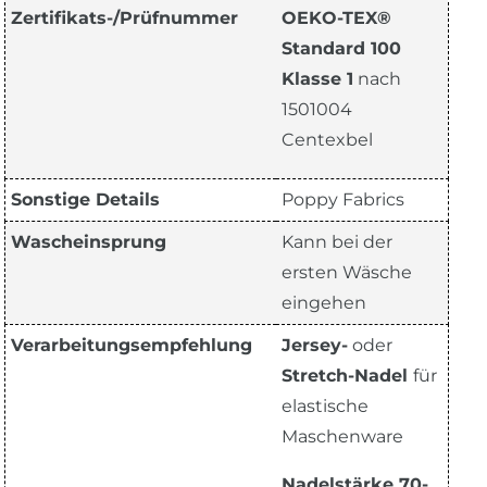
Zertifikats-/Prüfnummer
OEKO-TEX®
Standard 100
Klasse 1
nach
1501004
Centexbel
Sonstige Details
Poppy Fabrics
Wascheinsprung
Kann bei der
ersten Wäsche
eingehen
Verarbeitungsempfehlung
Jersey-
oder
Stretch-Nadel
für
elastische
Maschenware
Nadelstärke 70-