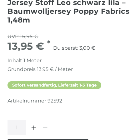
Jersey Stoff Leo schwarz lila –
Baumwolljersey Poppy Fabrics
1,48m
UVP 16,95 €
*
13,95 €
Du sparst:
3,00 €
Inhalt
1
Meter
Grundpreis
13,95 € / Meter
Sofort versandfertig, Lieferzeit 1-3 Tage
Artikelnummer
92592