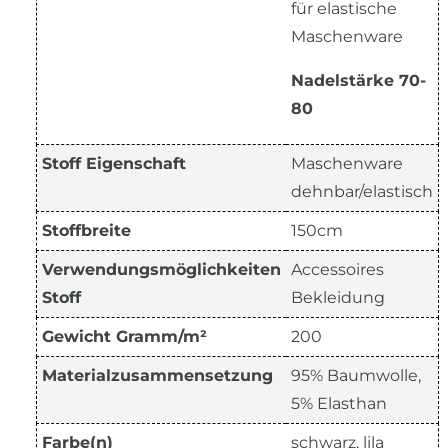
für elastische
Maschenware
Nadelstärke 70-
80
Stoff Eigenschaft
Maschenware
dehnbar/elastisch
Stoffbreite
150cm
Verwendungsmöglichkeiten
Accessoires
Stoff
Bekleidung
Gewicht Gramm/m²
200
Materialzusammensetzung
95% Baumwolle,
5% Elasthan
Farbe(n)
schwarz, lila