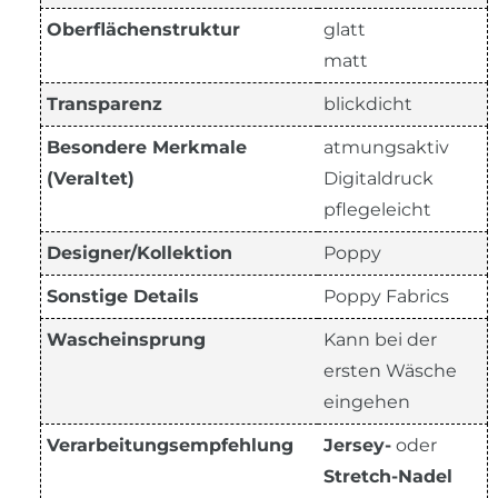
Oberflächenstruktur
glatt
matt
Transparenz
blickdicht
Besondere Merkmale
atmungsaktiv
(Veraltet)
Digitaldruck
pflegeleicht
Designer/Kollektion
Poppy
Sonstige Details
Poppy Fabrics
Wascheinsprung
Kann bei der
ersten Wäsche
eingehen
Verarbeitungsempfehlung
Jersey-
oder
Stretch-Nadel