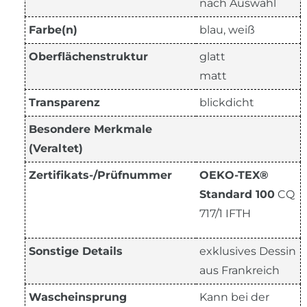
nach Auswahl
Farbe(n)
blau, weiß
Oberflächenstruktur
glatt
matt
Transparenz
blickdicht
Besondere Merkmale
(Veraltet)
Zertifikats-/Prüfnummer
OEKO-TEX®
Standard 100
CQ
717/1 IFTH
Sonstige Details
exklusives Dessin
aus Frankreich
Wascheinsprung
Kann bei der