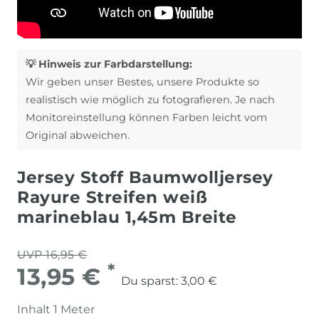
💡 Hinweis zur Farbdarstellung:
Wir geben unser Bestes, unsere Produkte so
realistisch wie möglich zu fotografieren. Je nach
Monitoreinstellung können Farben leicht vom
Original abweichen.
Jersey Stoff Baumwolljersey
Rayure Streifen weiß
marineblau 1,45m Breite
UVP 16,95 €
*
13,95 €
Du sparst:
3,00 €
Inhalt
1
Meter