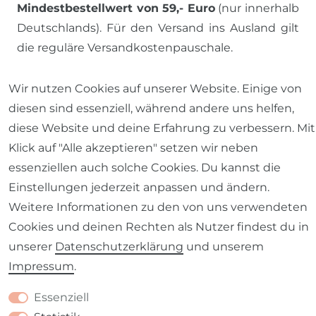
Mindestbestellwert von 59,- Euro
(nur innerhalb
Deutschlands). Für den Versand ins Ausland gilt
die reguläre Versandkostenpauschale.
Wir nutzen Cookies auf unserer Website. Einige von
ALLE PREISE INKL. MWST., ZZGL. VERSANDKOSTEN
diesen sind essenziell, während andere uns helfen,
diese Website und deine Erfahrung zu verbessern. Mit
Klick auf "Alle akzeptieren" setzen wir neben
*-20 % auf alles mit Code
Sommer
(online beim
essenziellen auch solche Cookies. Du kannst die
Bezahlen eingeben, im Laden automatisch an der
Einstellungen jederzeit anpassen und ändern.
Kasse). Online 01.–15.08.2026, Laden bis 14.08. Nur
Weitere Informationen zu den von uns verwendeten
vorrätige Lagerware; nicht kombinierbar; nicht auf
Cookies und deinen Rechten als Nutzer findest du in
Versandkosten, Gutscheine, Nähaufträge.
unserer
Daten­schutz­erklärung
und unserem
Impressum
.
Essenziell
© 2026 SCHÖNER LEBEN.