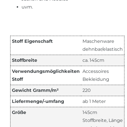
uvm.
Stoff Eigenschaft
Maschenware
dehnbar/elastisch
Stoffbreite
ca. 145cm
Verwendungsmöglichkeiten
Accessoires
Stoff
Bekleidung
Gewicht Gramm/m²
220
Liefermenge/-umfang
ab 1 Meter
Größe
145cm
Stoffbreite, Länge