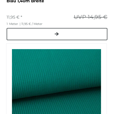
blau 1,40m Breite
UVP 14,95 €
11,95 € *
1
Meter
| 11,95 € / Meter