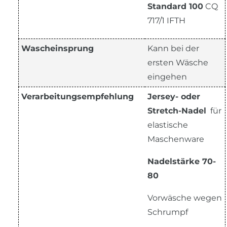
Standard 100
CQ
717/1 IFTH
Wascheinsprung
Kann bei der
ersten Wäsche
eingehen
Verarbeitungsempfehlung
Jersey- oder
Stretch-Nadel
für
elastische
Maschenware
Nadelstärke 70-
80
Vorwäsche wegen
Schrumpf