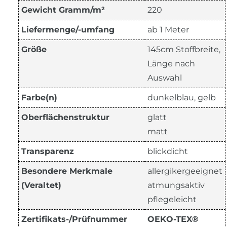
Gewicht Gramm/m²
220
Liefermenge/-umfang
ab 1 Meter
Größe
145cm Stoffbreite,
Länge nach
Auswahl
Farbe(n)
dunkelblau, gelb
Oberflächenstruktur
glatt
matt
Transparenz
blickdicht
Besondere Merkmale
allergikergeeignet
(Veraltet)
atmungsaktiv
pflegeleicht
Zertifikats-/Prüfnummer
OEKO-TEX®