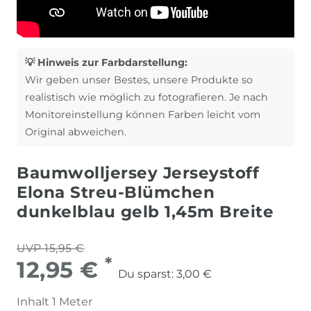
💡 Hinweis zur Farbdarstellung:
Wir geben unser Bestes, unsere Produkte so
realistisch wie möglich zu fotografieren. Je nach
Monitoreinstellung können Farben leicht vom
Original abweichen.
Baumwolljersey Jerseystoff
Elona Streu-Blümchen
dunkelblau gelb 1,45m Breite
UVP 15,95 €
*
12,95 €
Du sparst:
3,00 €
Inhalt
1
Meter