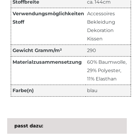
Stoffbreite
ca. 144cm
Verwendungsmöglichkeiten
Accessoires
Stoff
Bekleidung
Dekoration
Kissen
Gewicht Gramm/m²
290
Materialzusammensetzung
60% Baumwolle,
29% Polyester,
11% Elasthan
Farbe(n)
blau
passt dazu: