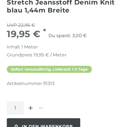
Stretch Jeansstoff Denim Knit
blau 1,44m Breite
UVP 22,95 €
*
19,95 €
Du sparst:
3,00 €
Inhalt
1
Meter
Grundpreis
19,95 € / Meter
Sofort versandfertig, Lieferzeit 1-3 Tage
Artikelnummer
91313
IN DEN WARENKORB