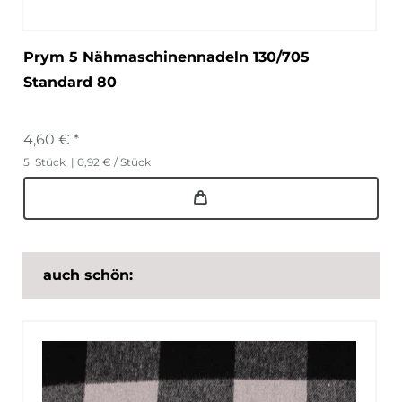
Prym 5 Nähmaschinennadeln 130/705
Standard 80
4,60 € *
5
Stück
| 0,92 € / Stück
auch schön: