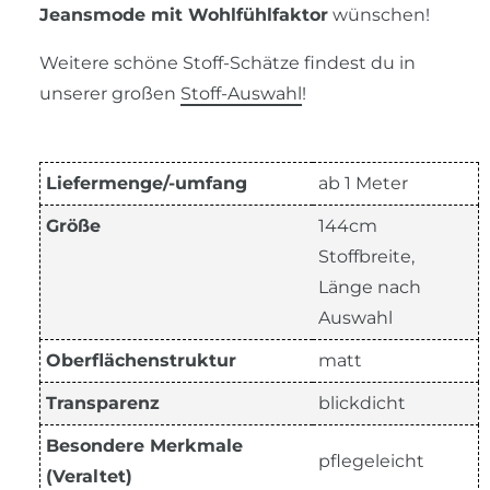
Jeansmode mit Wohlfühlfaktor
wünschen!
Weitere schöne Stoff-Schätze findest du in
unserer großen
Stoff-Auswahl
!
Liefermenge/-umfang
ab 1 Meter
Größe
144cm
Stoffbreite,
Länge nach
Auswahl
Oberflächenstruktur
matt
Transparenz
blickdicht
Besondere Merkmale
pflegeleicht
(Veraltet)