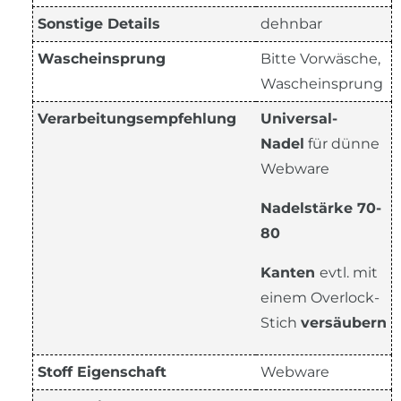
Sonstige Details
dehnbar
Wascheinsprung
Bitte Vorwäsche,
Wascheinsprung
Verarbeitungsempfehlung
Universal-
Nadel
für dünne
Webware
Nadelstärke 70-
80
Kanten
evtl. mit
einem Overlock-
Stich
versäubern
Stoff Eigenschaft
Webware