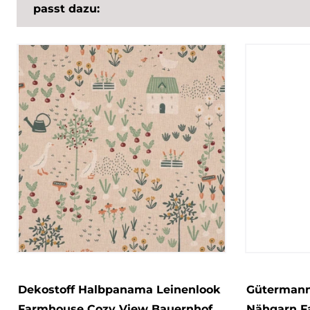
passt dazu:
Dekostoff Halbpanama Leinenlook
Gütermann 
Farmhouse Cozy View Bauernhof
Nähgarn Fa