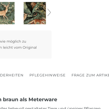
 wie möglich zu
n leicht vom Original
DERHEITEN
PFLEGEHINWEISE
FRAGE ZUM ARTIK
n braun als Meterware
er liebevoll gestalteter Tiere und üppiger Pflanzen.