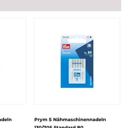
adeln
Prym 5 Nähmaschinennadeln
130/705 Standard 80