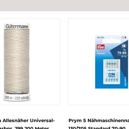
Allesnäher Universal-
Prym 5 Nähmaschinenn
rbnr. 299 200 Meter
130/705 Standard 70-90