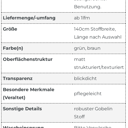
Benutzung.
Liefermenge/-umfang
ab 1lfm
Größe
140cm Stoffbreite,
Länge nach Auswahl
Farbe(n)
grün, braun
Oberflächenstruktur
matt
strukturiert/texturiert
Transparenz
blickdicht
Besondere Merkmale
pflegeleicht
(Veraltet)
Sonstige Details
robuster Gobelin
Stoff
Wascheinsprung
Bitte Vorwäsche