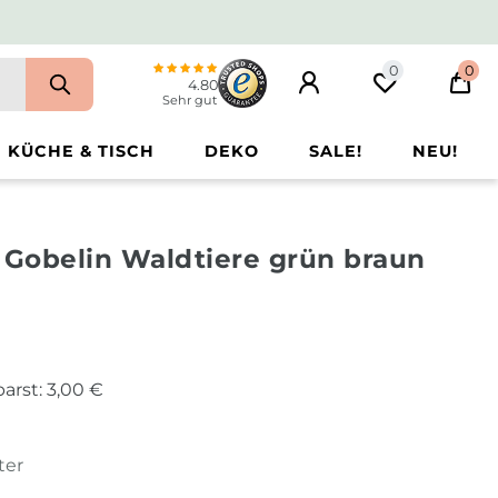
0
0
4.80
Sehr gut
KÜCHE & TISCH
DEKO
SALE!
NEU!
 Gobelin Waldtiere grün braun
arst:
3,00 €
ter