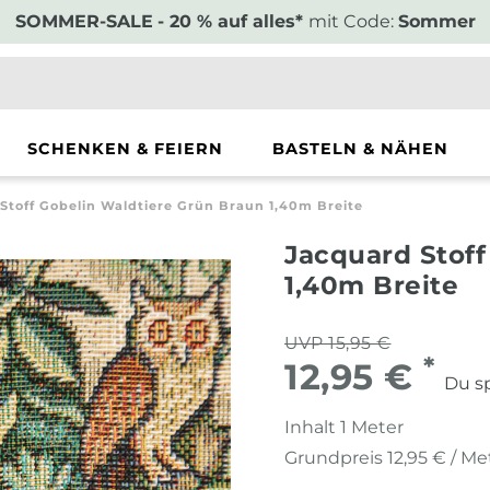
SOMMER-SALE
- 20 % auf alles*
mit Code:
Sommer
SCHENKEN & FEIERN
BASTELN & NÄHEN
Stoff Gobelin Waldtiere Grün Braun 1,40m Breite
Jacquard Stoff
1,40m Breite
UVP 15,95 €
*
12,95 €
Du sp
Inhalt
1
Meter
Grundpreis
12,95 € / Me