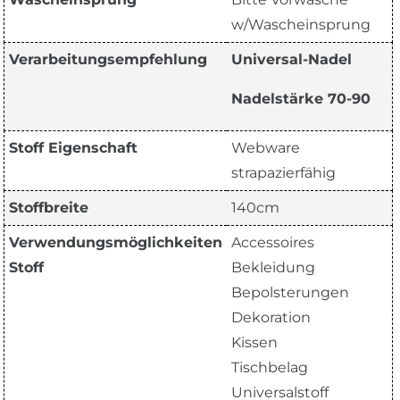
w/Wascheinsprung
Verarbeitungsempfehlung
Universal-Nadel
Nadelstärke 70-90
Stoff Eigenschaft
Webware
strapazierfähig
Stoffbreite
140cm
Verwendungsmöglichkeiten
Accessoires
Stoff
Bekleidung
Bepolsterungen
Dekoration
Kissen
Tischbelag
Universalstoff