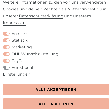
Kontakt
VERTRAG WIDERRUFEN
Weitere Informationen zu den von uns verwendeten
Cookies und deinen Rechten als Nutzer findest du in
unserer
Daten­schutz­erklärung
und unserem
Impressum
.
Essenziell
Statistik
Marketing
DHL Wunschzustellung
PayPal
Funktional
Einstellungen
ALLE AKZEPTIEREN
ALLE ABLEHNEN