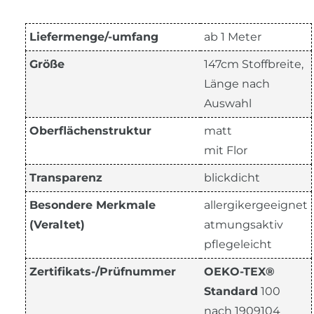
Liefermenge/-umfang
ab 1 Meter
Größe
147cm Stoffbreite,
Länge nach
Auswahl
Oberflächenstruktur
matt
mit Flor
Transparenz
blickdicht
Besondere Merkmale
allergikergeeignet
(Veraltet)
atmungsaktiv
pflegeleicht
Zertifikats-/Prüfnummer
OEKO-TEX®
Standard
100
nach 1909104