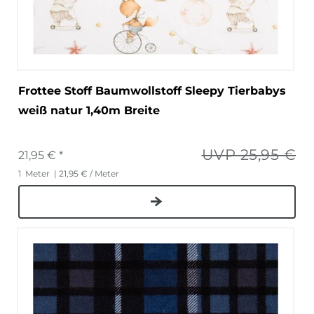
Frottee Stoff Baumwollstoff Sleepy Tierbabys
weiß natur 1,40m Breite
UVP 25,95 €
21,95 € *
1
Meter
| 21,95 € / Meter