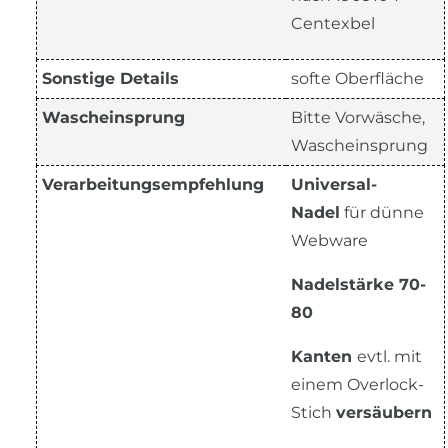
Centexbel
Sonstige Details
softe Oberfläche
Wascheinsprung
Bitte Vorwäsche,
Wascheinsprung
Verarbeitungsempfehlung
Universal-
Nadel
für dünne
Webware
Nadelstärke 70-
80
Kanten
evtl. mit
einem Overlock-
Stich
versäubern