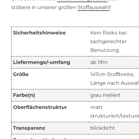
stöbere in unserer großen
Stoffauswahl
!
Sicherheitshinweise
Kein Risiko bei
sachgerechter
Benutzung.
Liefermenge/-umfang
ab 1lfm
Größe
147cm Stoffbreite,
Länge nach Auswah
Farbe(n)
grau meliert
Oberflächenstruktur
matt
strukturiert/texturi
Transparenz
blickdicht