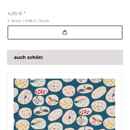
4,90 € *
5
Stück
| 0,98 € / Stück
auch schön: