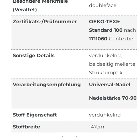
Besondere Merkmale
doubleface
(Veraltet)
Zertifikats-/Prüfnummer
OEKO-TEX®
Standard 100
nach
1711060
Centexbel
Sonstige Details
verdunkelnd,
beidseitig melierte
Strukturoptik
Verarbeitungsempfehlung
Universal-Nadel
Nadelstärke 70-9
Stoff Eigenschaft
verdunkelnd
Stoffbreite
147cm