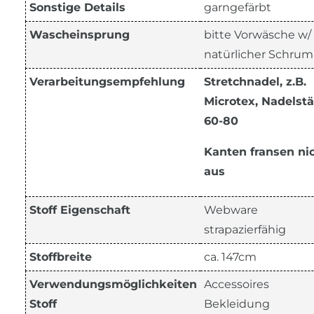
Sonstige Details
garngefärbt
Wascheinsprung
bitte Vorwäsche w/
natürlicher Schrum
Verarbeitungsempfehlung
Stretchnadel, z.B.
Microtex,
Nadelstä
60-80
Kanten fransen ni
aus
Stoff Eigenschaft
Webware
strapazierfähig
Stoffbreite
ca. 147cm
Verwendungsmöglichkeiten
Accessoires
Stoff
Bekleidung