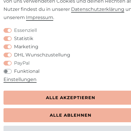
von uns verwendeten Cookies und deinen Rechten al
Nutzer findest du in unserer
Daten­schutz­erklärung
u
unserem
Impressum
.
Essenziell
Statistik
Marketing
DHL Wunschzustellung
PayPal
Funktional
Einstellungen
ALLE AKZEPTIEREN
ALLE ABLEHNEN