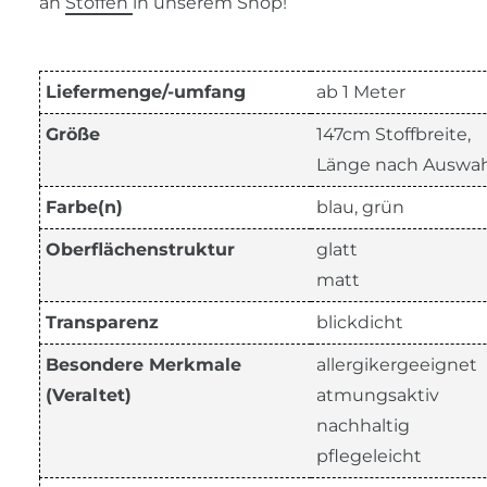
an
Stoffen
in unserem Shop!
Liefermenge/-umfang
ab 1 Meter
Größe
147cm Stoffbreite,
Länge nach Auswah
Farbe(n)
blau, grün
Oberflächenstruktur
glatt
matt
Transparenz
blickdicht
Besondere Merkmale
allergikergeeignet
(Veraltet)
atmungsaktiv
nachhaltig
pflegeleicht