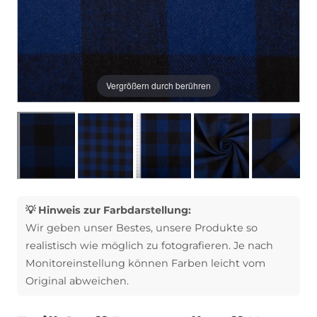
Vergrößern durch berühren
💡 Hinweis zur Farbdarstellung:
Wir geben unser Bestes, unsere Produkte so
realistisch wie möglich zu fotografieren. Je nach
Monitoreinstellung können Farben leicht vom
Original abweichen.