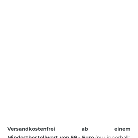
Versandkostenfrei ab einem
Mindestbestellwert von 59,- Euro
(nur innerhalb