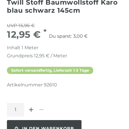
Twill Stoff Baumwollstoff Karo
blau schwarz 145cm
UVP 15,95 €
*
12,95 €
Du sparst:
3,00 €
Inhalt
1
Meter
Grundpreis
12,95 € / Meter
Sofort versandfertig, Lieferzeit 1-3 Tage
Artikelnummer
92610
IN DEN WARENKORB