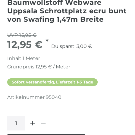
Baumwollstoff Webware
Uppsala Schrottplatz ecru bunt
von Swafing 1,47m Breite
UVP 15,95 €
*
12,95 €
Du sparst:
3,00 €
Inhalt
1
Meter
Grundpreis
12,95 € / Meter
Sofort versandfertig, Lieferzeit 1-3 Tage
Artikelnummer
95040