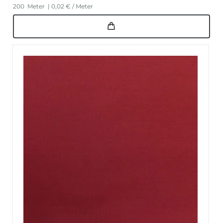
200
Meter
| 0,02 € / Meter