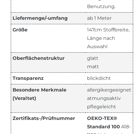
Benutzung.
Liefermenge/-umfang
ab 1 Meter
Größe
147cm Stoffbreite,
Länge nach
Auswahl
Oberflächenstruktur
glatt
matt
Transparenz
blickdicht
Besondere Merkmale
allergikergeeignet
(Veraltet)
atmungsaktiv
pflegeleicht
Zertifikats-/Prüfnummer
OEKO-TEX®
Standard 100
A18-