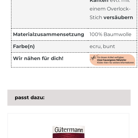
Kanten
evtl. mit
einem Overlock-
Stich
versäubern
Materialzusammensetzung
100% Baumwolle
Farbe(n)
ecru, bunt
Wir nähen für dich!
passt dazu: