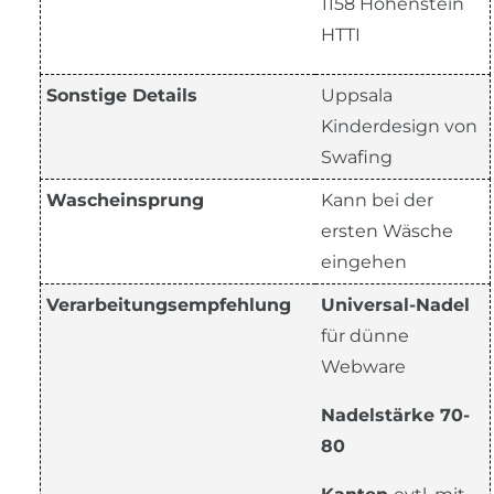
1158 Hohenstein
HTTI
Sonstige Details
Uppsala
Kinderdesign von
Swafing
Wascheinsprung
Kann bei der
ersten Wäsche
eingehen
Verarbeitungsempfehlung
Universal-Nadel
für dünne
Webware
Nadelstärke 70-
80