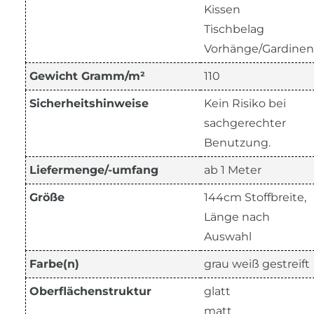
Kissen
Tischbelag
Vorhänge/Gardinen
Gewicht Gramm/m²
110
Sicherheitshinweise
Kein Risiko bei
sachgerechter
Benutzung.
Liefermenge/-umfang
ab 1 Meter
Größe
144cm Stoffbreite,
Länge nach
Auswahl
Farbe(n)
grau weiß gestreift
Oberflächenstruktur
glatt
matt