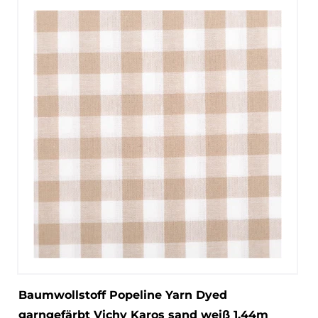
Baumwollstoff Popeline Yarn Dyed
garngefärbt Vichy Karos sand weiß 1,44m