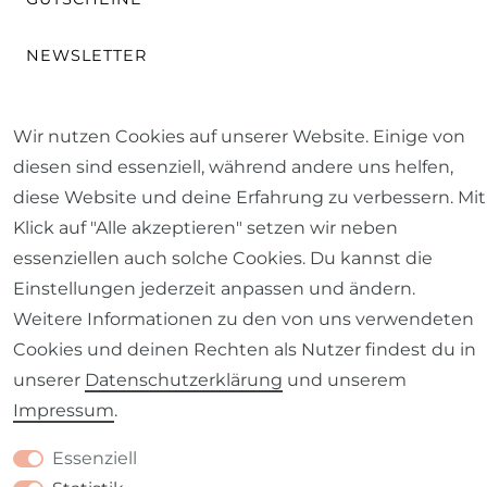
NEWSLETTER
FAQ
Wir nutzen Cookies auf unserer Website. Einige von
diesen sind essenziell, während andere uns helfen,
WUNSCHLÄNGE ERMITTELN
diese Website und deine Erfahrung zu verbessern. Mit
Klick auf "Alle akzeptieren" setzen wir neben
ALLGEMEINE FRAGEN
essenziellen auch solche Cookies. Du kannst die
Einstellungen jederzeit anpassen und ändern.
PFLEGE- & WASCHANLEITUNG
Weitere Informationen zu den von uns verwendeten
Cookies und deinen Rechten als Nutzer findest du in
SCHÖNER LEBEN. RATGEBER
unserer
Daten­schutz­erklärung
und unserem
Impressum
.
STOFF-LEXIKON
Essenziell
GARDINENRATGEBER