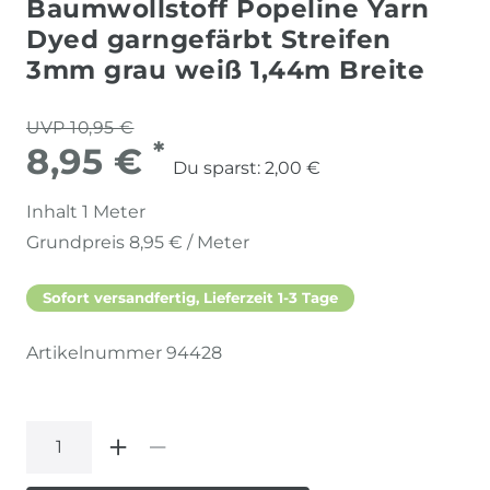
Baumwollstoff Popeline Yarn
Dyed garngefärbt Streifen
3mm grau weiß 1,44m Breite
UVP 10,95 €
*
8,95 €
Du sparst:
2,00 €
Inhalt
1
Meter
Grundpreis
8,95 € / Meter
Sofort versandfertig, Lieferzeit 1-3 Tage
Artikelnummer
94428