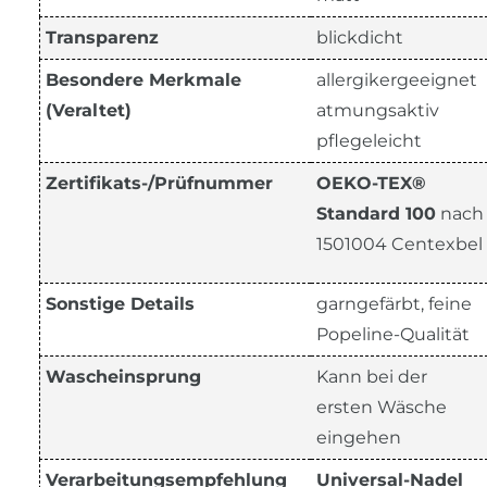
Transparenz
blickdicht
Besondere Merkmale
allergikergeeignet
(Veraltet)
atmungsaktiv
pflegeleicht
Zertifikats-/Prüfnummer
OEKO-TEX®
Standard 100
nach
1501004 Centexbel
Sonstige Details
garngefärbt, feine
Popeline-Qualität
Wascheinsprung
Kann bei der
ersten Wäsche
eingehen
Verarbeitungsempfehlung
Universal-Nadel