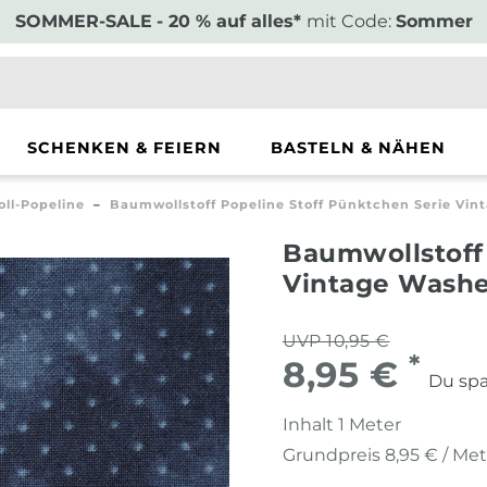
SOMMER-SALE
- 20 % auf alles*
mit Code:
Sommer
SCHENKEN & FEIERN
BASTELN & NÄHEN
ll-Popeline
Baumwollstoff Popeline Stoff Pünktchen Serie Vin
Baumwollstoff
Vintage Washe
UVP 10,95 €
*
8,95 €
Du spa
Inhalt
1
Meter
Grundpreis
8,95 € / Me