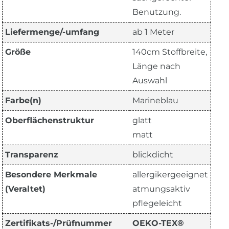
Benutzung.
Liefermenge/-umfang
ab 1 Meter
Größe
140cm Stoffbreite,
Länge nach
Auswahl
Farbe(n)
Marineblau
Oberflächenstruktur
glatt
matt
Transparenz
blickdicht
Besondere Merkmale
allergikergeeignet
(Veraltet)
atmungsaktiv
pflegeleicht
Zertifikats-/Prüfnummer
OEKO-TEX®