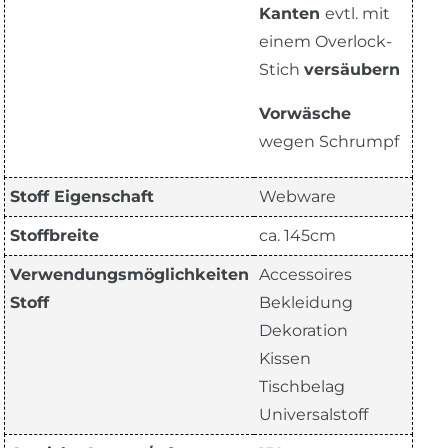
Kanten
evtl. mit
einem Overlock-
Stich
versäubern
Vorwäsche
wegen Schrumpf
Stoff Eigenschaft
Webware
Stoffbreite
ca. 145cm
Verwendungsmöglichkeiten
Accessoires
Stoff
Bekleidung
Dekoration
Kissen
Tischbelag
Universalstoff