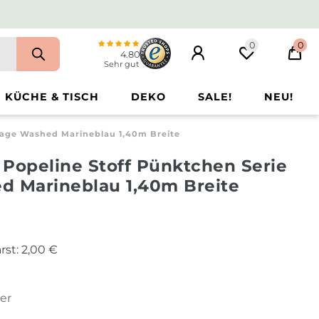
0
0
4.80
Sehr gut
KÜCHE & TISCH
DEKO
SALE!
NEU!
tage Washed Marineblau 1,40m Breite
 Popeline Stoff Pünktchen Serie
d Marineblau 1,40m Breite
rst:
2,00 €
ter