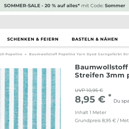
SOMMER-SALE
- 20 % auf alles*
mit Code:
Sommer
SCHENKEN & FEIERN
BASTELN & NÄHEN
ll-Popeline
Baumwollstoff Popeline Yarn Dyed Garngefärbt Str
Baumwollstoff
Streifen 3mm p
UVP 10,95 €
*
8,95 €
Du spa
Inhalt
1
Meter
Grundpreis
8,95 € / Me