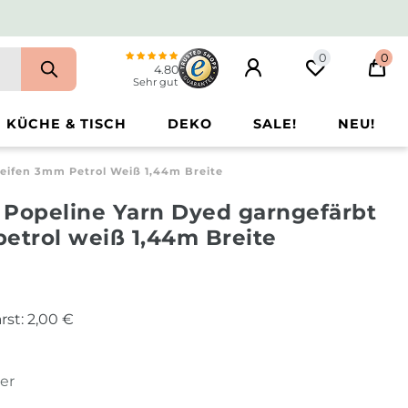
0
0
4.80
Sehr gut
KÜCHE & TISCH
DEKO
SALE!
NEU!
eifen 3mm Petrol Weiß 1,44m Breite
 Popeline Yarn Dyed garngefärbt
etrol weiß 1,44m Breite
rst:
2,00 €
ter