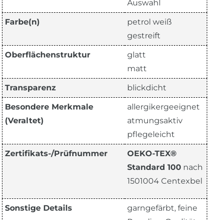
Auswahl
Farbe(n)
petrol weiß
gestreift
Oberflächenstruktur
glatt
matt
Transparenz
blickdicht
Besondere Merkmale
allergikergeeignet
(Veraltet)
atmungsaktiv
pflegeleicht
Zertifikats-/Prüfnummer
OEKO-TEX®
Standard 100
nach
1501004 Centexbel
Sonstige Details
garngefärbt, feine