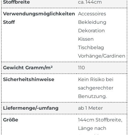
Stoffbreite
ca. 144cm
Verwendungsmöglichkeiten
Accessoires
Stoff
Bekleidung
Dekoration
Kissen
Tischbelag
Vorhänge/Gardinen
Gewicht Gramm/m²
110
Sicherheitshinweise
Kein Risiko bei
sachgerechter
Benutzung.
Liefermenge/-umfang
ab 1 Meter
Größe
144cm Stoffbreite,
Länge nach