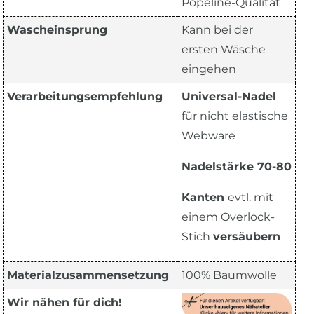
Popeline-Qualität
Wascheinsprung
Kann bei der
ersten Wäsche
eingehen
Verarbeitungsempfehlung
Universal-Nadel
für nicht elastische
Webware
Nadelstärke 70-80
Kanten
evtl. mit
einem Overlock-
Stich
versäubern
Materialzusammensetzung
100% Baumwolle
Wir nähen für dich!