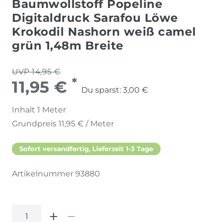
Baumwollstoff Popeline
Digitaldruck Sarafou Löwe
Krokodil Nashorn weiß camel
grün 1,48m Breite
UVP 14,95 €
*
11,95 €
Du sparst:
3,00 €
Inhalt
1
Meter
Grundpreis
11,95 € / Meter
Sofort versandfertig, Lieferzeit 1-3 Tage
Artikelnummer
93880