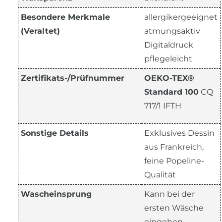
Besondere Merkmale
allergikergeeignet
(Veraltet)
atmungsaktiv
Digitaldruck
pflegeleicht
Zertifikats-/Prüfnummer
OEKO-TEX®
Standard 100
CQ
717/1 IFTH
Sonstige Details
Exklusives Dessin
aus Frankreich,
feine Popeline-
Qualität
Wascheinsprung
Kann bei der
ersten Wäsche
eingehen,