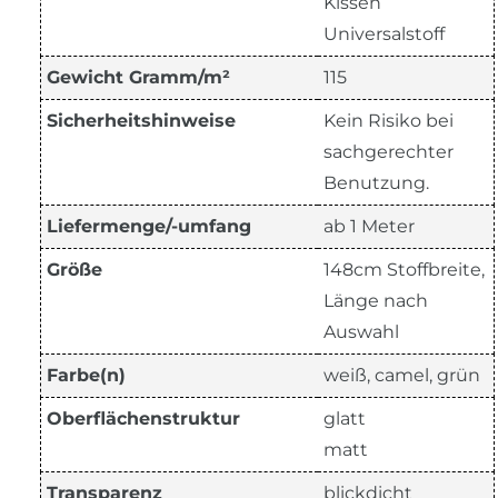
Kissen
Universalstoff
Gewicht Gramm/m²
115
Sicherheitshinweise
Kein Risiko bei
sachgerechter
Benutzung.
Liefermenge/-umfang
ab 1 Meter
Größe
148cm Stoffbreite,
Länge nach
Auswahl
Farbe(n)
weiß, camel, grün
Oberflächenstruktur
glatt
matt
Transparenz
blickdicht