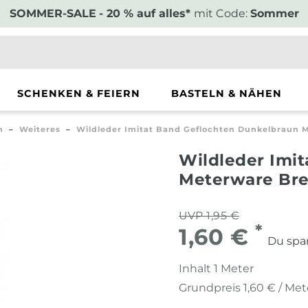
SOMMER-SALE
- 20 % auf alles*
mit Code:
Sommer
SCHENKEN & FEIERN
BASTELN & NÄHEN
n
Weiteres
Wildleder Imitat Band Geflochten Dunkelbraun M
Wildleder Imi
Meterware Bre
UVP 1,95 €
*
1,60 €
Du spar
Inhalt
1
Meter
Grundpreis
1,60 € / Met