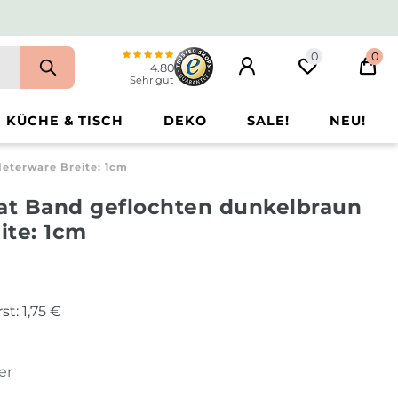
0
0
4.80
Sehr gut
KÜCHE & TISCH
DEKO
SALE!
NEU!
eterware Breite: 1cm
tat Band geflochten dunkelbraun
ite: 1cm
st:
1,75 €
er