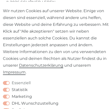
© 2026 SCHÖNER LEBEN.
Wir nutzen Cookies auf unserer Website. Einige von
diesen sind essenziell, während andere uns helfen,
diese Website und deine Erfahrung zu verbessern. Mit
Klick auf "Alle akzeptieren" setzen wir neben
Impressum
Daten­schutz­erklärung
AGB
essenziellen auch solche Cookies. Du kannst die
Einstellungen jederzeit anpassen und ändern.
Weitere Informationen zu den von uns verwendeten
Cookies und deinen Rechten als Nutzer findest du in
unserer
Daten­schutz­erklärung
und unserem
Barrierefreiheitserklärung
Widerrufs­recht
Impressum
.
Essenziell
Statistik
Marketing
Kontakt
VERTRAG WIDERRUFEN
DHL Wunschzustellung