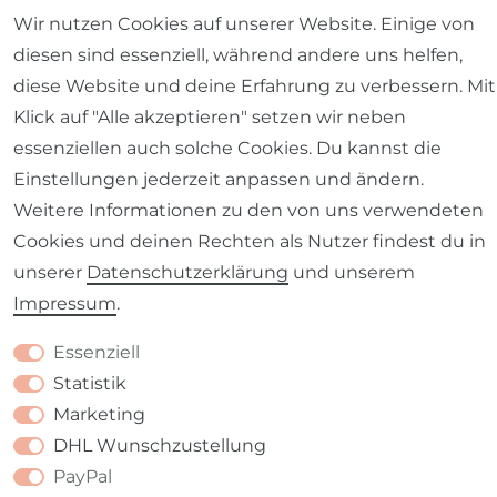
Wir nutzen Cookies auf unserer Website. Einige von
diesen sind essenziell, während andere uns helfen,
diese Website und deine Erfahrung zu verbessern. Mit
Klick auf "Alle akzeptieren" setzen wir neben
Impressum
Daten­schutz­erklärung
AGB
essenziellen auch solche Cookies. Du kannst die
Einstellungen jederzeit anpassen und ändern.
Weitere Informationen zu den von uns verwendeten
Cookies und deinen Rechten als Nutzer findest du in
unserer
Daten­schutz­erklärung
und unserem
Barrierefreiheitserklärung
Widerrufs­recht
Impressum
.
Essenziell
Statistik
Marketing
Kontakt
VERTRAG WIDERRUFEN
DHL Wunschzustellung
PayPal