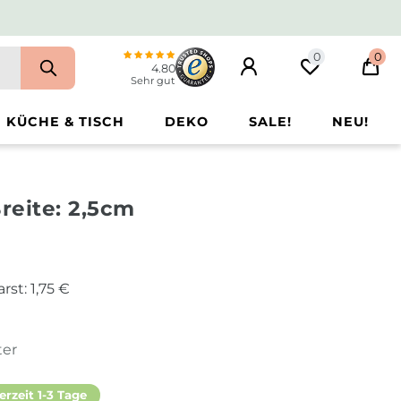
0
0
4.80
Sehr gut
KÜCHE & TISCH
DEKO
SALE!
NEU!
Breite: 2,5cm
arst:
1,75 €
ter
erzeit 1-3 Tage