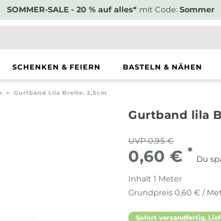
SOMMER-SALE
- 20 % auf alles*
mit Code:
Sommer
SCHENKEN & FEIERN
BASTELN & NÄHEN
n
Gurtband Lila Breite: 2,5cm
Gurtband lila 
UVP 0,95 €
*
0,60 €
Du sp
Inhalt
1
Meter
Grundpreis
0,60 € / Me
Sofort versandfertig, Lief