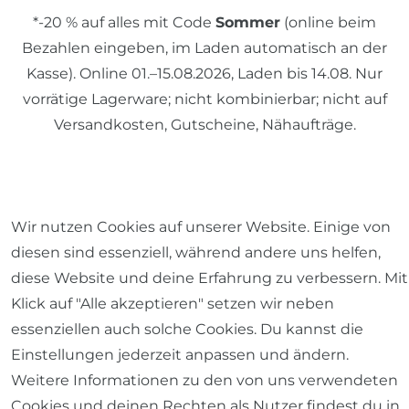
*-20 % auf alles mit Code
Sommer
(online beim
Bezahlen eingeben, im Laden automatisch an der
Kasse). Online 01.–15.08.2026, Laden bis 14.08. Nur
vorrätige Lagerware; nicht kombinierbar; nicht auf
Versandkosten, Gutscheine, Nähaufträge.
© 2026 SCHÖNER LEBEN.
Wir nutzen Cookies auf unserer Website. Einige von
diesen sind essenziell, während andere uns helfen,
diese Website und deine Erfahrung zu verbessern. Mit
Klick auf "Alle akzeptieren" setzen wir neben
Impressum
Daten­schutz­erklärung
AGB
essenziellen auch solche Cookies. Du kannst die
Einstellungen jederzeit anpassen und ändern.
Weitere Informationen zu den von uns verwendeten
Cookies und deinen Rechten als Nutzer findest du in