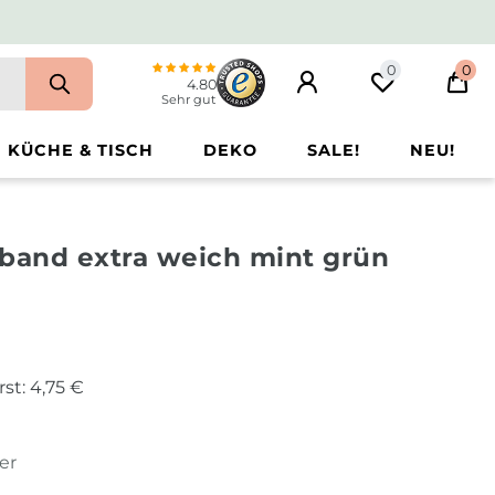
0
0
4.80
Sehr gut
KÜCHE & TISCH
DEKO
SALE!
NEU!
and extra weich mint grün
rst:
4,75 €
er