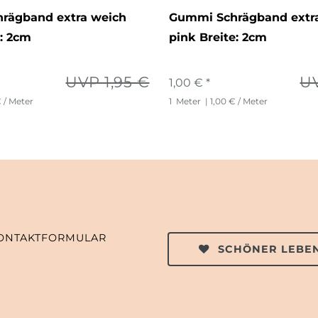
rägband extra weich
Gummi Schrägband extr
e: 2cm
pink Breite: 2cm
UVP 1,95 €
UV
1,00 € *
€ / Meter
1
Meter
| 1,00 € / Meter
ONTAKTFORMULAR
SCHÖNER LEBEN