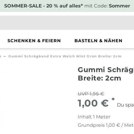
SOMMER-SALE
- 20 % auf alles*
mit Code:
Sommer
SCHENKEN & FEIERN
BASTELN & NÄHEN
n
Gummi Schrägband Extra Weich Mint Grün Breite: 2cm
Gummi Schrägb
Breite: 2cm
UVP 1,95 €
*
1,00 €
Du spa
Inhalt
1
Meter
Grundpreis
1,00 € / Met