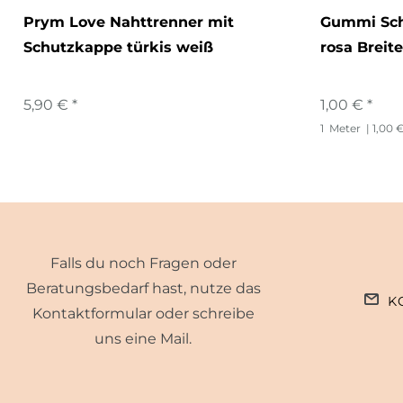
Prym Love Nahttrenner mit
Gummi Sch
Schutzkappe türkis weiß
rosa Breit
5,90 € *
1,00 € *
1
Meter
| 1,00 
Falls du noch Fragen oder
Beratungsbedarf hast, nutze das
K
Kontaktformular oder schreibe
uns eine Mail.