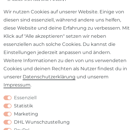
© 2026 SCHÖNER LEBEN.
Wir nutzen Cookies auf unserer Website. Einige von
diesen sind essenziell, während andere uns helfen,
diese Website und deine Erfahrung zu verbessern. Mit
Klick auf "Alle akzeptieren" setzen wir neben
Impressum
Daten­schutz­erklärung
AGB
essenziellen auch solche Cookies. Du kannst die
Einstellungen jederzeit anpassen und ändern.
Weitere Informationen zu den von uns verwendeten
Cookies und deinen Rechten als Nutzer findest du in
unserer
Daten­schutz­erklärung
und unserem
Barrierefreiheitserklärung
Widerrufs­recht
Impressum
.
Essenziell
Statistik
Marketing
Kontakt
VERTRAG WIDERRUFEN
DHL Wunschzustellung