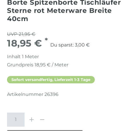
Borte Spitzenborte Tischläufer
Sterne rot Meterware Breite
40cm
UVP 21,95 €
*
18,95 €
Du sparst:
3,00 €
Inhalt
1
Meter
Grundpreis
18,95 € / Meter
Sofort versandfertig, Lieferzeit 1-3 Tage
Artikelnummer
26396