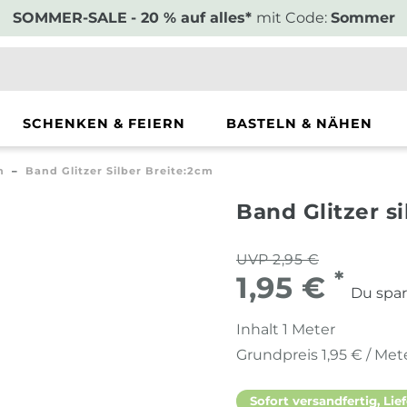
SOMMER-SALE
- 20 % auf alles*
mit Code:
Sommer
SCHENKEN & FEIERN
BASTELN & NÄHEN
n
Band Glitzer Silber Breite:2cm
Band Glitzer s
UVP 2,95 €
*
1,95 €
Du spar
Inhalt
1
Meter
Grundpreis
1,95 € / Met
Sofort versandfertig, Lief