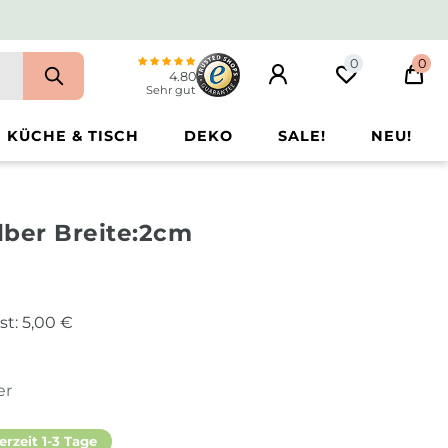
0
0
4.80
Sehr gut
KÜCHE & TISCH
DEKO
SALE!
NEU!
ilber Breite:2cm
st:
5,00 €
er
erzeit 1-3 Tage